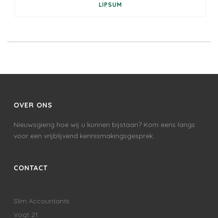
LIPSUM
OVER ONS
Nieuwsgierig hoe wij u kunnen bijstaan? Kom eens langs
voor een vrijblijvend kennismakingsgesprek.
CONTACT
Slim Accountants
Vogt 21