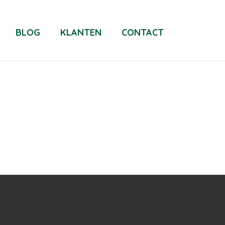
BLOG
KLANTEN
CONTACT