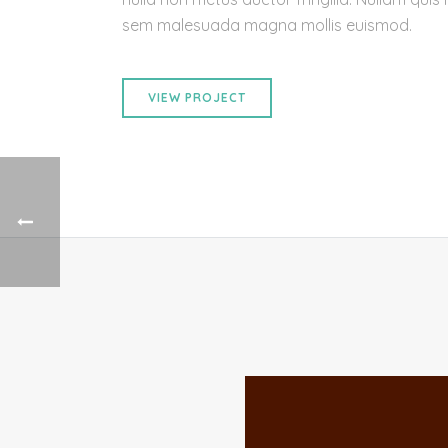
sem malesuada magna mollis euismod.
VIEW PROJECT