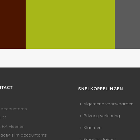
NTACT
SNELKOPPELINGEN
Algemene voorwaarden
 Accountants
Privacy verklaring
 21
 RK Heerlen
Klachten
tact@slim.accountants
Emaildisclaimer