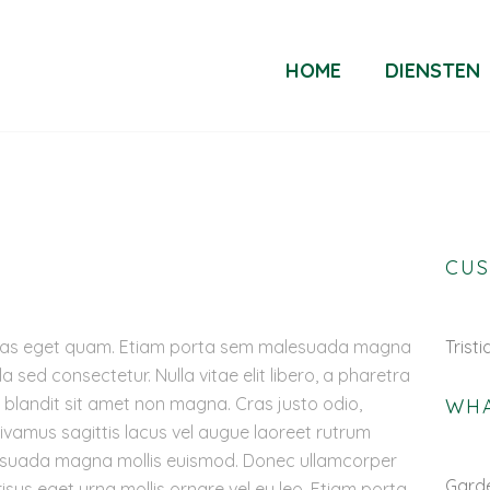
HOME
DIENSTEN
CU
egestas eget quam. Etiam porta sem malesuada magna
Tristi
 sed consectetur. Nulla vitae elit libero, a pharetra
blandit sit amet non magna. Cras justo odio,
WHA
Vivamus sagittis lacus vel augue laoreet rutrum
esuada magna mollis euismod. Donec ullamcorper
Gard
risus eget urna mollis ornare vel eu leo. Etiam porta