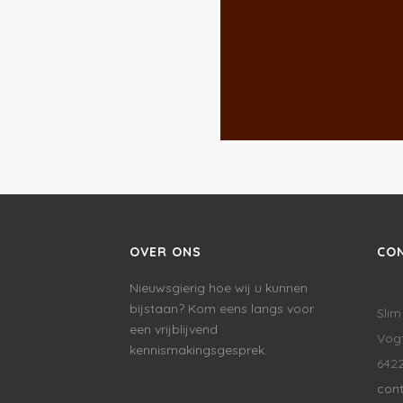
OVER ONS
CO
Nieuwsgierig hoe wij u kunnen
bijstaan? Kom eens langs voor
Slim
een vrijblijvend
Vogt
kennismakingsgesprek.
6422
con